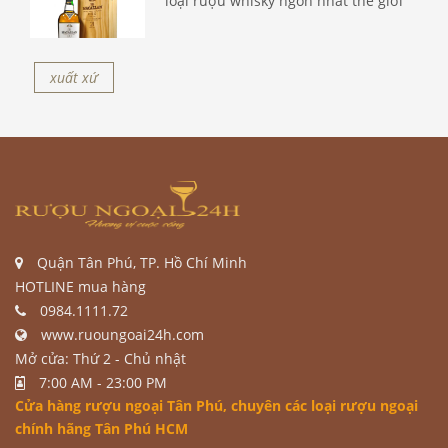
loại rượu whisky ngon nhất thế giới
xuất xứ
Quận Tân Phú, TP. Hồ Chí Minh
HOTLINE mua hàng
0984.1111.72
www.ruoungoai24h.com
Mở cửa: Thứ 2 - Chủ nhật
7:00 AM - 23:00 PM
Cửa hàng rượu ngoại Tân Phú
, chuyên các loại rượu ngoại
chính hãng Tân Phú HCM