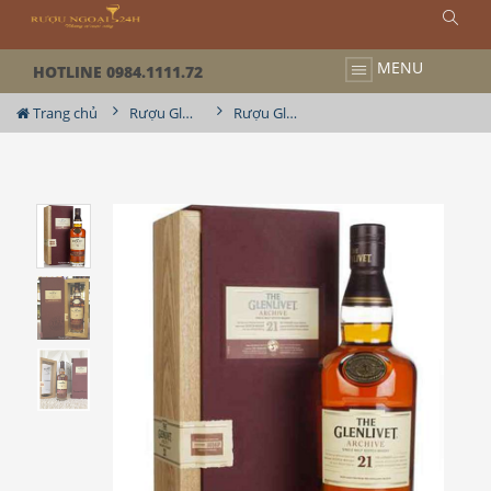
MENU
HOTLINE 0984.1111.72
Trang chủ
Rượu Glenlivet
Rượu Glenlivet 21YO