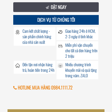
ĐẶT NGAY
DỊCH VỤ TỪ CHÚNG TÔI
Cam kết chất lượng -
Giao hàng
24h
ở HCM,
sản phẩm chính hãng
2-3 ngày ở tỉnh khác
của nhà sản xuất
Miễn phí vận chuyển
cho tất cả đơn hàng trên
2 triệu
Đến
tận nơi
nhận hàng
Nhiều chương trình
trả, hoàn tiền trong
24h
khuyến mãi
và quà tặng
trong năm. ZALO
HOTLINE MUA HÀNG 0984.1111.72