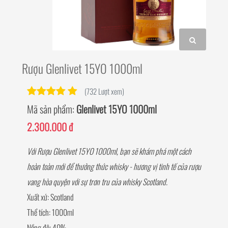
Rượu Glenlivet 15YO 1000ml
(732 Lượt xem)
Mã sản phẩm:
Glenlivet 15YO 1000ml
2.300.000 đ
Với Rượu Glenlivet 15YO 1000ml, bạn sẽ khám phá một cách
hoàn toàn mới để thưởng thức whisky - hương vị tinh tế của rượu
vang hòa quyện với sự trơn tru của whisky Scotland.
Xuất xứ: Scotland
Thể tích: 1000ml
Nồng độ: 40%