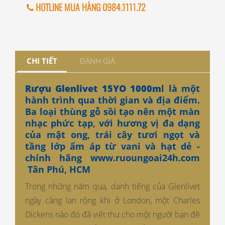
HOTLINE MUA HÀNG 0984.1111.72
CHI TIẾT
ĐÁNH GIÁ
Rượu Glenlivet 15YO 1000m
l là một
hành trình qua thời gian và địa điểm.
Ba loại thùng gỗ sồi tạo nên một màn
nhạc phức tạp, với hương vị đa dạng
của mật ong, trái cây tươi ngọt và
tầng lớp ấm áp từ vani và hạt dẻ -
chính hãng
www.ruoungoai24h.com
Tân Phú, HCM
Trong những năm qua, danh tiếng của Glenlivet
ngày càng lan rộng khi ở London, một Charles
Dickens nào đó đã viết thư cho một người bạn đề