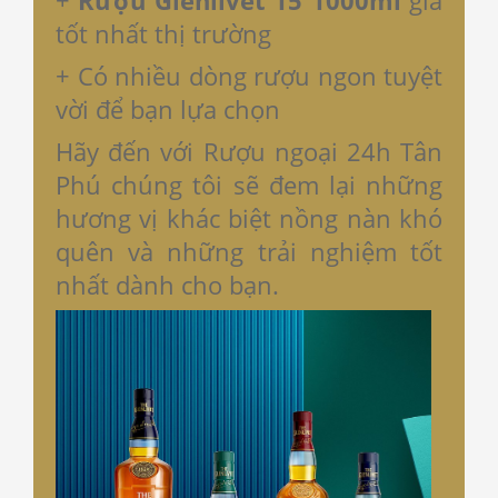
+
Rượu Glenlivet 15 1000ml
giá
tốt nhất thị trường
+ Có nhiều dòng rượu ngon tuyệt
vời để bạn lựa chọn
Hãy đến với Rượu ngoại 24h Tân
Phú chúng tôi sẽ đem lại những
hương vị khác biệt nồng nàn khó
quên và những trải nghiệm tốt
nhất dành cho bạn.