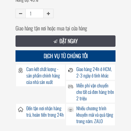
Giao hàng tận nơi hoặc mua tại cửa hàng
ĐẶT NGAY
DỊCH VỤ TỪ CHÚNG TÔI
Cam kết chất lượng -
Giao hàng
24h
ở HCM,
sản phẩm chính hãng
2-3 ngày ở tỉnh khác
của nhà sản xuất
Miễn phí vận chuyển
cho tất cả đơn hàng trên
2 triệu
Đến
tận nơi
nhận hàng
Nhiều chương trình
trả, hoàn tiền trong
24h
khuyến mãi
và quà tặng
trong năm. ZALO