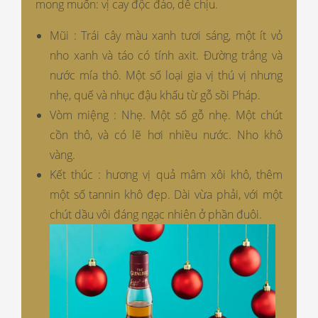
mong muốn: vị cay độc đáo, dễ chịu.
Mũi : Trái cây màu xanh tươi sáng, một ít vỏ
nho xanh và táo có tính axit. Đường trắng và
nước mía thô. Một số loại gia vị thú vị nhưng
nhẹ, quế và nhục đậu khấu từ gỗ sồi Pháp.
Vòm miệng : Nhẹ. Một số gỗ nhẹ. Một chút
cồn thô, và có lẽ hơi nhiều nước. Nho khô
vàng.
Kết thúc : hương vị quả mâm xôi khô, thêm
một số tannin khô đẹp. Dài vừa phải, với một
chút dầu vôi đáng ngạc nhiên ở phần đuôi.