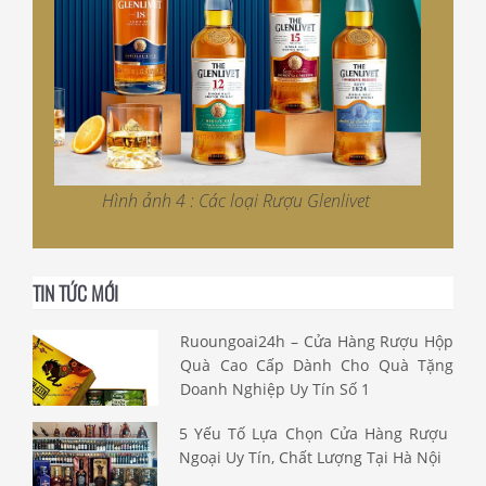
Hình ảnh 4 : Các loại Rượu Glenlivet
TIN TỨC MỚI
Ruoungoai24h – Cửa Hàng Rượu Hộp
Quà Cao Cấp Dành Cho Quà Tặng
Doanh Nghiệp Uy Tín Số 1
5 Yếu Tố Lựa Chọn Cửa Hàng Rượu
Ngoại Uy Tín, Chất Lượng Tại Hà Nội