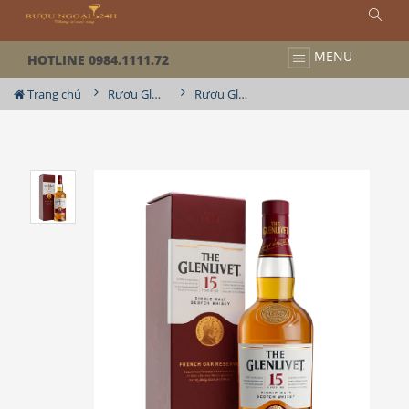
MENU
HOTLINE 0984.1111.72
Trang chủ
Rượu Glenlivet
Rượu Glenlivet 15YO 1000ml