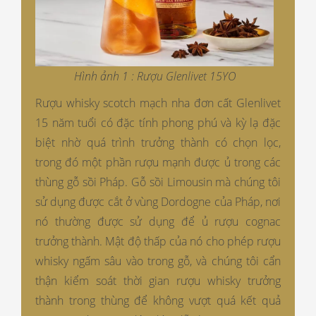
Hình ảnh 1 : Rượu Glenlivet 15YO
Rượu whisky scotch mạch nha đơn cất Glenlivet
15 năm tuổi có đặc tính phong phú và kỳ lạ đặc
biệt nhờ quá trình trưởng thành có chọn lọc,
trong đó một phần rượu mạnh được ủ trong các
thùng gỗ sồi Pháp. Gỗ sồi Limousin mà chúng tôi
sử dụng được cắt ở vùng Dordogne của Pháp, nơi
nó thường được sử dụng để ủ rượu cognac
trưởng thành. Mật độ thấp của nó cho phép rượu
whisky ngấm sâu vào trong gỗ, và chúng tôi cẩn
thận kiểm soát thời gian rượu whisky trưởng
thành trong thùng để không vượt quá kết quả