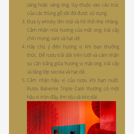
sáng hoặc vàng óng, tùy thuộc vào cấu trúc
của các thùng gỗ sồi đã được sử dụng.
Đưa ly whisky lên mũi và hít thở nhẹ nhàng.
Cảm nhận mùi hương của mật ong, trái cây
chín mọng, vani và hạt dẻ.
Hãy chú ý đến hương vị khi bạn thưởng
thức. Để rượu trải dài trên lưỡi và cảm nhận
sự cân bằng giữa hương vị mật ong, trái cây
và tầng lớp socola và hạt dẻ.
Cảm nhận hậu vị của rượu khi bạn nuốt.
Rượu Balvenie Triple Cask thường có một
hậu vị tròn đầy, êm dịu và kéo dài.