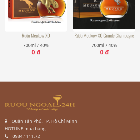
Rượu Meukow XO
Rượu Meukow XO Grande Champagne
700ml / 40%
700ml / 40%
0 đ
0 đ
Quận Tân Phú, TP. Hồ Chí Minh
HOTLINE mua hàng
0984.1111.72