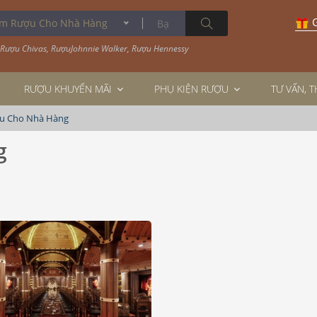
G
ượu Cho Nhà Hàng
Rượu Chivas
,
RượuJohnnie Walker
,
Rượu Hennessy
RƯỢU KHUYẾN MÃI
PHỤ KIỆN RƯỢU
TƯ VẤN, 
u Cho Nhà Hàng
g