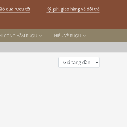
iỏ quà rượu tết
Ký gửi, giao hàng và đổi trả
THI CÔNG HẦM RƯỢU
HIỂU VỀ RƯỢU