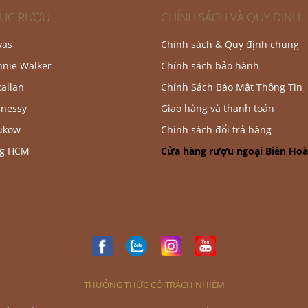
ỤC RƯỢU
CHÍNH SÁCH VÀ QUY ĐỊNH
vas
Chính sách & Quy định chung
nnie Walker
Chính sách bảo hành
allan
Chính Sách Bảo Mật Thông Tin
nessy
Giao hàng và thanh toán
ukow
Chính sách đổi trả hàng
ng HCM
Cửa hàng rượu ngoại Biên Hoà
THƯỞNG THỨC CÓ TRÁCH NHIỆM