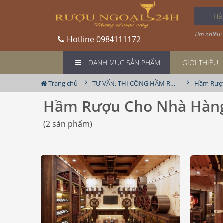
Hầm R
Tìm nhiều:
Hotline
0984111172
DANH MỤC SẢN PHẨM
GIỚI THIỆU
Trang chủ
TƯ VẤN, THI CÔNG HẦM RƯỢU
Hầm Rượ
Hầm Rượu Cho Nhà Hàn
(2 sản phẩm)