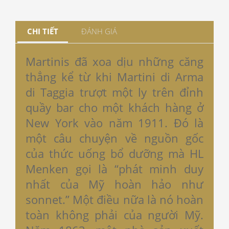
CHI TIẾT
ĐÁNH GIÁ
Martinis đã xoa dịu những căng
thẳng kể từ khi Martini di Arma
di Taggia trượt một ly trên đỉnh
quầy bar cho một khách hàng ở
New York vào năm 1911. Đó là
một câu chuyện về nguồn gốc
của thức uống bổ dưỡng mà HL
Menken gọi là “phát minh duy
nhất của Mỹ hoàn hảo như
sonnet.” Một điều nữa là nó hoàn
toàn không phải của người Mỹ.