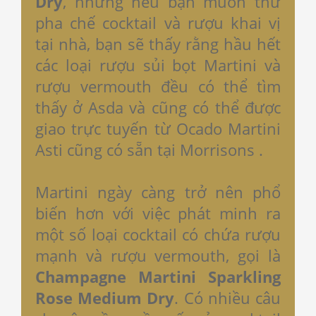
Dry
, nhưng nếu bạn muốn thử
pha chế cocktail và rượu khai vị
tại nhà, bạn sẽ thấy rằng hầu hết
các loại rượu sủi bọt Martini và
rượu vermouth đều có thể tìm
thấy ở Asda và cũng có thể được
giao trực tuyến từ Ocado Martini
Asti cũng có sẵn tại Morrisons .
Martini ngày càng trở nên phổ
biến hơn với việc phát minh ra
một số loại cocktail có chứa rượu
mạnh và rượu vermouth, gọi là
Champagne Martini Sparkling
Rose Medium Dry
. Có nhiều câu