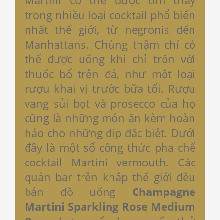
trong nhiều loại cocktail phổ biến
nhất thế giới, từ negronis đến
Manhattans. Chúng thậm chí có
thể được uống khi chỉ trộn với
thuốc bổ trên đá, như một loại
rượu khai vị trước bữa tối. Rượu
vang sủi bọt và prosecco của họ
cũng là những món ăn kèm hoàn
hảo cho những dịp đặc biệt. Dưới
đây là một số công thức pha chế
cocktail Martini vermouth. Các
quán bar trên khắp thế giới đều
bán đồ uống
Champagne
Martini Sparkling Rose Medium