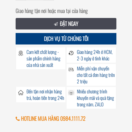
Giao hàng tận nơi hoặc mua tại cửa hàng
ĐẶT NGAY
DỊCH VỤ TỪ CHÚNG TÔI
Cam kết chất lượng -
Giao hàng
24h
ở HCM,
sản phẩm chính hãng
2-3 ngày ở tỉnh khác
của nhà sản xuất
Miễn phí vận chuyển
cho tất cả đơn hàng trên
2 triệu
Đến
tận nơi
nhận hàng
Nhiều chương trình
trả, hoàn tiền trong
24h
khuyến mãi
và quà tặng
trong năm. ZALO
HOTLINE MUA HÀNG 0984.1111.72