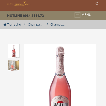
MENU
HOTLINE 0984.1111.72
Trang chủ
Champagne / Vang Nổ
Champagne Martini Sparkling Rose Medium Dry ( Có xuất VAT )