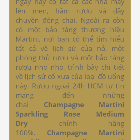
ngày nay có tất cả các nhà máy
lên men, hầm rượu và dây
chuyền đóng chai. Ngoài ra còn
có một bảo tàng thương hiệu
Martini, nơi bạn có thể tìm hiểu
tất cả về lịch sử của nó, một
phòng thử rượu và một bảo tàng
rượu nho nhỏ, trình bày chi tiết
về lịch sử cổ xưa của loại đồ uống
này. Rượu ngoại 24h HCM tự tin
mang đến những
chai
Champagne Martini
Sparkling Rose Medium
Dry
chính hãng
100%,
Champagne Martini