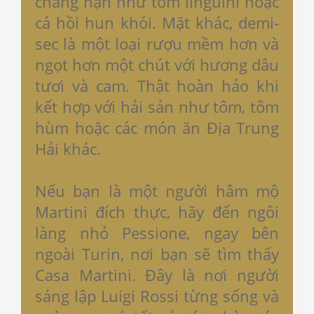
chẳng hạn như tôm linguini hoặc
cá hồi hun khói. Mặt khác, demi-
sec là một loại rượu mềm hơn và
ngọt hơn một chút với hương dâu
tươi và cam. Thật hoàn hảo khi
kết hợp với hải sản như tôm, tôm
hùm hoặc các món ăn Địa Trung
Hải khác.
Nếu bạn là một người hâm mộ
Martini đích thực, hãy đến ngôi
làng nhỏ Pessione, ngay bên
ngoài Turin, nơi bạn sẽ tìm thấy
Casa Martini. Đây là nơi người
sáng lập Luigi Rossi từng sống và