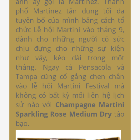
anh ấy gọi là Martinez. Thành
phố Martinez tận dụng tối đa
tuyên bố của mình bằng cách tổ
chức Lễ hội Martini vào tháng 9,
dành cho những người có sức
chịu đựng cho những sự kiện
như vậy, kéo dài trong một
tháng. Ngay cả Pensacola và
Tampa cũng cố gắng chen chân
vào lễ hội Martini Festival mà
không có bất kỳ mối liên hệ lịch
sử nào với
Champagne Martini
Sparkling Rose Medium Dry
táo
bạo.