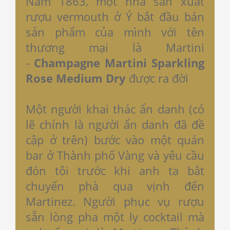
Năm 1863, một nhà sản xuất
rượu vermouth ở Ý bắt đầu bán
sản phẩm của mình với tên
thương mại là Martini
-
Champagne Martini Sparkling
Rose Medium Dry
được ra đời
Một người khai thác ẩn danh (có
lẽ chính là người ẩn danh đã đề
cập ở trên) bước vào một quán
bar ở Thành phố Vàng và yêu cầu
đón tôi trước khi anh ta bắt
chuyến phà qua vịnh đến
Martinez. Người phục vụ rượu
sẵn lòng pha một ly cocktail mà