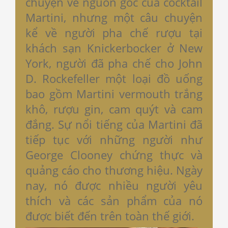
chuyện về nguồn gốc của cocktail
Martini, nhưng một câu chuyện
kể về người pha chế rượu tại
khách sạn Knickerbocker ở New
York, người đã pha chế cho John
D. Rockefeller một loại đồ uống
bao gồm Martini vermouth trắng
khô, rượu gin, cam quýt và cam
đắng. Sự nổi tiếng của Martini đã
tiếp tục với những người như
George Clooney chứng thực và
quảng cáo cho thương hiệu. Ngày
nay, nó được nhiều người yêu
thích và các sản phẩm của nó
được biết đến trên toàn thế giới.