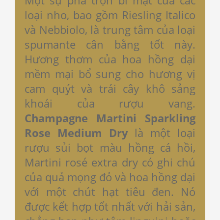
loại nho, bao gồm Riesling Italico
và Nebbiolo, là trung tâm của loại
spumante cân bằng tốt này.
Hương thơm của hoa hồng dại
mềm mại bổ sung cho hương vị
cam quýt và trái cây khô sảng
khoái của rượu vang.
Champagne Martini Sparkling
Rose Medium Dry
là một loại
rượu sủi bọt màu hồng cá hồi,
Martini rosé extra dry có ghi chú
của quả mọng đỏ và hoa hồng dại
với một chút hạt tiêu đen. Nó
được kết hợp tốt nhất với hải sản,