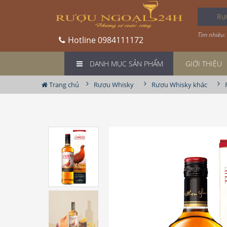
Rượu 
Tìm nhiều:
Hotline
0984111172
DANH MỤC SẢN PHẨM
GIỚI THIỆU
Trang chủ
Rượu Whisky
Rượu Whisky khác