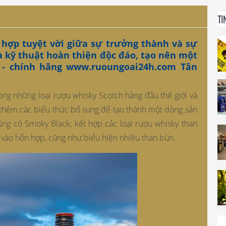
TI
 hợp tuyệt vời giữa sự trưởng thành và sự
 và kỹ thuật hoàn thiện độc đáo, tạo nên một
 - chính hãng
www.ruoungoai24h.com
Tân
ng những loại rượu whisky Scotch hàng đầu thế giới và
thêm các biểu thức bổ sung để tạo thành một dòng sản
g có Smoky Black, kết hợp các loại rượu whisky than
t vào hỗn hợp, cũng như biểu hiện nhiều than bùn.