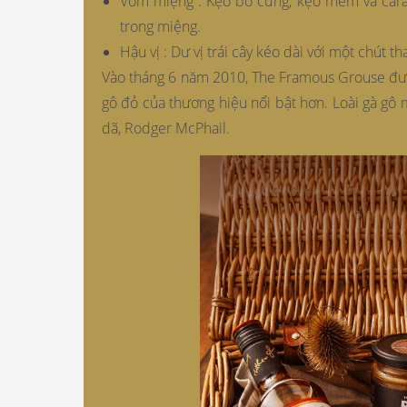
Vòm miệng : Kẹo bơ cứng, kẹo mềm và car
trong miệng.
Hậu vị : Dư vị trái cây kéo dài với một chút t
Vào tháng 6 năm 2010, The Framous Grouse được
gô đỏ của thương hiệu nổi bật hơn. Loài gà gô
dã, Rodger McPhail.