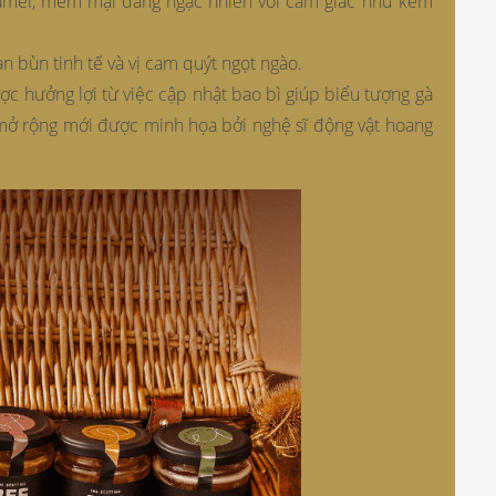
amel, mềm mại đáng ngạc nhiên với cảm giác như kem
han bùn tinh tế và vị cam quýt ngọt ngào.
 hưởng lợi từ việc cập nhật bao bì giúp biểu tượng gà
 mở rộng mới được minh họa bởi nghệ sĩ động vật hoang