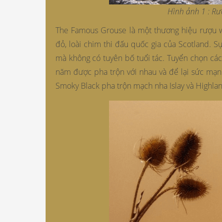
Hình ảnh 1 : R
The Famous Grouse là một thương hiệu rượu wh
đỏ, loài chim thi đấu quốc gia của Scotland. 
mà không có tuyên bố tuổi tác. Tuyển chọn các
năm được pha trộn với nhau và để lại sức mạn
Smoky Black pha trộn mạch nha Islay và Highlan