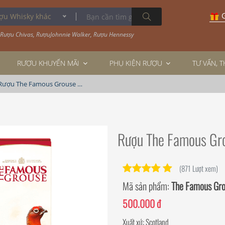
G
Whisky khác
Rượu Chivas
,
RượuJohnnie Walker
,
Rượu Hennessy
RƯỢU KHUYẾN MÃI
PHỤ KIỆN RƯỢU
TƯ VẤN, 
Rượu The Famous Grouse 1L
Rượu The Famous Gr
(871 Lượt xem)
Mã sản phẩm:
The Famous Gro
500.000 đ
Xuất xứ: Scotland