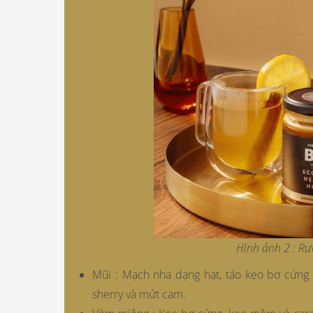
Hình ảnh 2 : R
Mũi : Mạch nha dạng hạt, táo kẹo bơ cứng 
sherry và mứt cam.