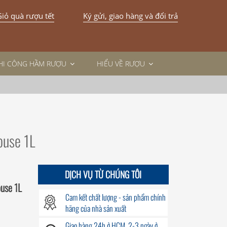
iỏ quà rượu tết
Ký gửi, giao hàng và đổi trả
THI CÔNG HẦM RƯỢU
HIỂU VỀ RƯỢU
ouse 1L
DỊCH VỤ TỪ CHÚNG TÔI
use 1L
Cam kết chất lượng - sản phẩm chính
hãng của nhà sản xuất
Giao hàng
24h
ở HCM, 2-3 ngày ở