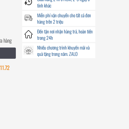
tỉnh khác
Miễn phí vận chuyển
cho tất cả đơn
hàng trên 2 triệu
Đến
tận nơi
nhận hàng trả, hoàn tiền
trong
24h
ửa hàng
Nhiều chương trình khuyến mãi
và
quà tặng
trong năm. ZALO
11.72