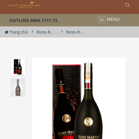
MENU
HOTLINE 0984.1111.72
Trang chủ
Rượu Remy Martin
Rượu Remy Martin VSOP