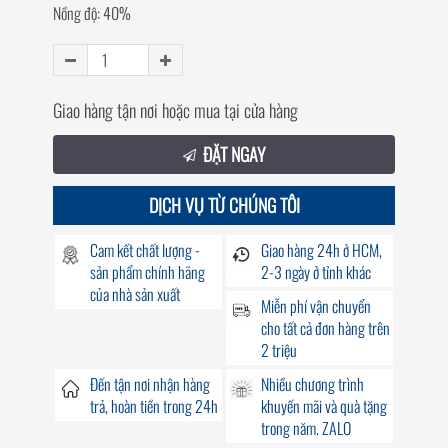
Nồng độ: 40%
Giao hàng tận nơi hoặc mua tại cửa hàng
ĐẶT NGAY
DỊCH VỤ TỪ CHÚNG TÔI
Cam kết chất lượng -
Giao hàng
24h
ở HCM,
sản phẩm chính hãng
2-3 ngày ở tỉnh khác
của nhà sản xuất
Miễn phí vận chuyển
cho tất cả đơn hàng trên
2 triệu
Đến
tận nơi
nhận hàng
Nhiều chương trình
trả, hoàn tiền trong
24h
khuyến mãi
và quà tặng
trong năm. ZALO