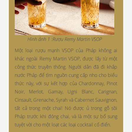
Hình ảnh 1 :Rượu Remy Martin VSOP
Một loại rượu mạnh VSOP của Pháp không ai
khác ngoài Remy Martin VSOP, được lấy từ một
công thức truyền thống. Người dân đã đi khắp
nước Pháp để tìm nguồn cung cấp nho cho biểu
thức này, với sự kết hợp của Chardonnay, Pinot
Noir, Merlot, Gamay, Ugni Blanc, Carignan,
Cinsault, Grenache, Syrah và Cabernet Sauvignon,
tất cả trong một chai! Nó được ủ trong gỗ sồi
Pháp trước khi đóng chai, và là một sự bổ sung
tuyệt vời cho một loạt các loại cocktail cổ điển.