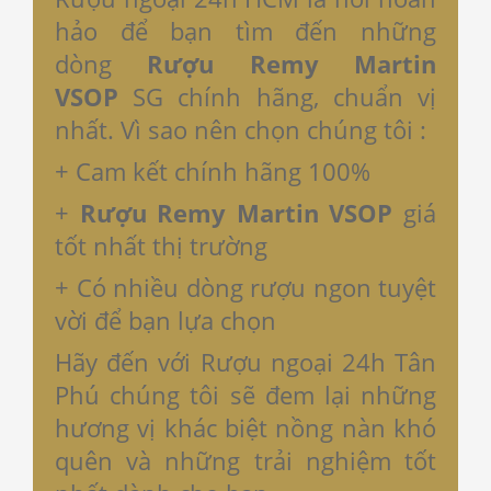
hảo để bạn tìm đến những
dòng
Rượu Remy Martin
VSOP
SG chính hãng, chuẩn vị
nhất. Vì sao nên chọn chúng tôi :
+ Cam kết chính hãng 100%
+
Rượu Remy Martin VSOP
giá
tốt nhất thị trường
+ Có nhiều dòng rượu ngon tuyệt
vời để bạn lựa chọn
Hãy đến với Rượu ngoại 24h Tân
Phú chúng tôi sẽ đem lại những
hương vị khác biệt nồng nàn khó
quên và những trải nghiệm tốt