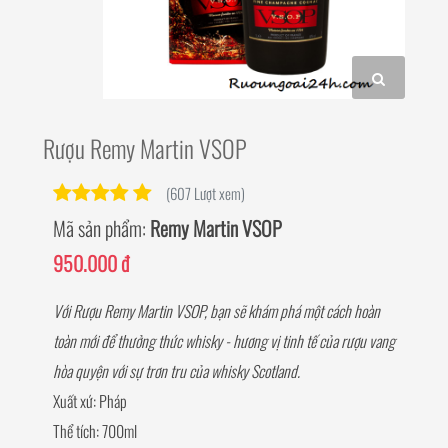
Rượu Remy Martin VSOP
(607 Lượt xem)
Mã sản phẩm:
Remy Martin VSOP
950.000 đ
Với Rượu Remy Martin VSOP, bạn sẽ khám phá một cách hoàn
toàn mới để thưởng thức whisky - hương vị tinh tế của rượu vang
hòa quyện với sự trơn tru của whisky Scotland.
Xuất xứ: Pháp
Thể tích: 700ml