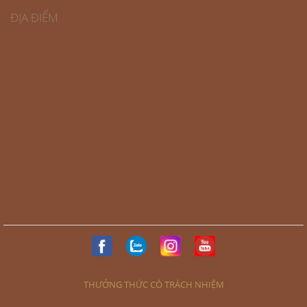
ĐỊA ĐIỂM
THƯỞNG THỨC CÓ TRÁCH NHIỆM