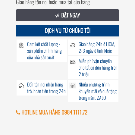
Giao hàng tận nơi hoặc mua tại cửa hàng
ĐẶT NGAY
DỊCH VỤ TỪ CHÚNG TÔI
Cam kết chất lượng -
Giao hàng
24h
ở HCM,
sản phẩm chính hãng
2-3 ngày ở tỉnh khác
của nhà sản xuất
Miễn phí vận chuyển
cho tất cả đơn hàng trên
2 triệu
Đến
tận nơi
nhận hàng
Nhiều chương trình
trả, hoàn tiền trong
24h
khuyến mãi
và quà tặng
trong năm. ZALO
HOTLINE MUA HÀNG 0984.1111.72