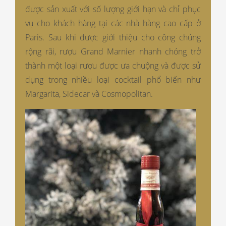
được sản xuất với số lượng giới hạn và chỉ phục
vụ cho khách hàng tại các nhà hàng cao cấp ở
Paris. Sau khi được giới thiệu cho công chúng
rộng rãi, rượu Grand Marnier nhanh chóng trở
thành một loại rượu được ưa chuộng và được sử
dụng trong nhiều loại cocktail phổ biến như
Margarita, Sidecar và Cosmopolitan.