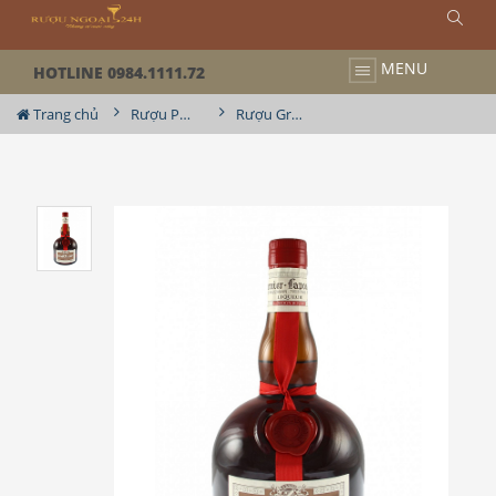
MENU
HOTLINE 0984.1111.72
Trang chủ
Rượu Pha Chế
Rượu Grand Marnier