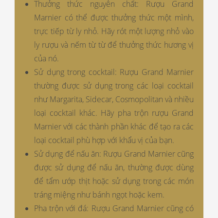
Thưởng thức nguyên chất: Rượu Grand
Marnier có thể được thưởng thức một mình,
trực tiếp từ ly nhỏ. Hãy rót một lượng nhỏ vào
ly rượu và nếm từ từ để thưởng thức hương vị
của nó.
Sử dụng trong cocktail: Rượu Grand Marnier
thường được sử dụng trong các loại cocktail
như Margarita, Sidecar, Cosmopolitan và nhiều
loại cocktail khác. Hãy pha trộn rượu Grand
Marnier với các thành phần khác để tạo ra các
loại cocktail phù hợp với khẩu vị của bạn.
Sử dụng để nấu ăn: Rượu Grand Marnier cũng
được sử dụng để nấu ăn, thường được dùng
để tẩm ướp thịt hoặc sử dụng trong các món
tráng miệng như bánh ngọt hoặc kem.
Pha trộn với đá: Rượu Grand Marnier cũng có