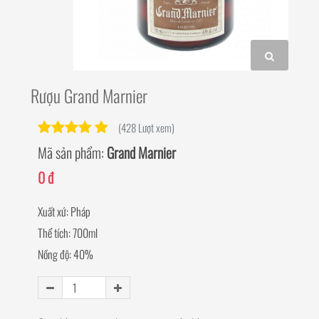
Rượu Grand Marnier
(428 Lượt xem)
Mã sản phẩm:
Grand Marnier
0 đ
Xuất xứ: Pháp
Thể tích: 700ml
Nồng độ: 40%