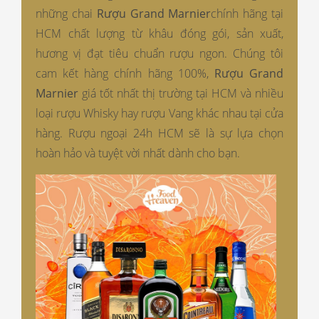
những chai
Rượu Grand Marnier
chính hãng tại
HCM
chất lượng từ khâu đóng gói, sản xuất,
hương vị đạt tiêu chuẩn rượu ngon. Chúng tôi
cam kết hàng chính hãng 100%,
Rượu Grand
Marnier
giá tốt nhất thị trường tại HCM và nhiều
loại rượu Whisky hay rượu Vang khác nhau tại cửa
hàng. Rượu ngoại 24h HCM sẽ là sự lựa chọn
hoàn hảo và tuyệt vời nhất dành cho bạn.