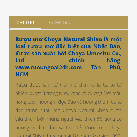
CHI TIẾT
ĐÁNH GIÁ
Rượu mơ Choya Natural Shiso
là một
loại rượu mơ đặc biệt của Nhật Bản,
được sản xuất bởi Choya Umeshu Co.,
Ltd - chính hãng
www.ruoungoai24h.com
Tân Phú,
HCM.
Rượu được làm từ trái mơ chín và lá tía tô tự
nhiên, được ủ trong rượu vang và đường. Với màu
hồng tươi, hương vị độc đáo và hương thơm tía tô
đặc trưng, rượu mơ Choya Natural Shiso được
yêu thích bởi những người yêu thích đồ uống có
hương vị độc đáo và tinh tế. Rượu mơ Choya
Natural Shiso được ra mắt lần đầu vào năm 1999.