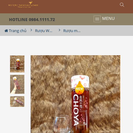
MENU
HOTLINE 0984.1111.72
Trang chủ
Rượu Whisky Nhật
Rượu mơ Choya Natural Shiso