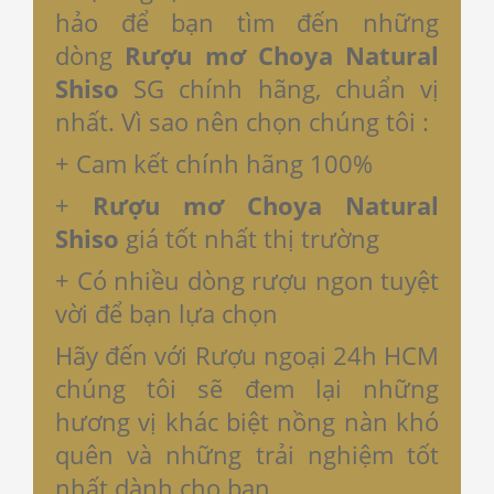
hảo để bạn tìm đến những
dòng
Rượu mơ Choya Natural
Shiso
SG chính hãng, chuẩn vị
nhất. Vì sao nên chọn chúng tôi :
+ Cam kết chính hãng 100%
+
Rượu mơ Choya Natural
Shiso
giá tốt nhất thị trường
+ Có nhiều dòng rượu ngon tuyệt
vời để bạn lựa chọn
Hãy đến với Rượu ngoại 24h HCM
chúng tôi sẽ đem lại những
hương vị khác biệt nồng nàn khó
quên và những trải nghiệm tốt
nhất dành cho bạn.