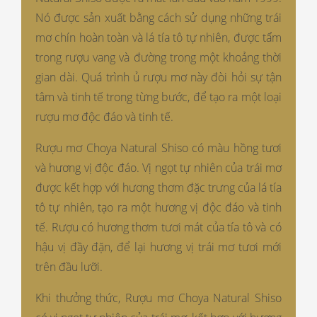
Nó được sản xuất bằng cách sử dụng những trái
mơ chín hoàn toàn và lá tía tô tự nhiên, được tẩm
trong rượu vang và đường trong một khoảng thời
gian dài. Quá trình ủ rượu mơ này đòi hỏi sự tận
tâm và tinh tế trong từng bước, để tạo ra một loại
rượu mơ độc đáo và tinh tế.
Rượu mơ Choya Natural Shiso có màu hồng tươi
và hương vị độc đáo. Vị ngọt tự nhiên của trái mơ
được kết hợp với hương thơm đặc trưng của lá tía
tô tự nhiên, tạo ra một hương vị độc đáo và tinh
tế. Rượu có hương thơm tươi mát của tía tô và có
hậu vị đầy đặn, để lại hương vị trái mơ tươi mới
trên đầu lưỡi.
Khi thưởng thức, Rượu mơ Choya Natural Shiso