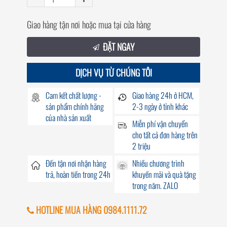
Giao hàng tận nơi hoặc mua tại cửa hàng
ĐẶT NGAY
DỊCH VỤ TỪ CHÚNG TÔI
Cam kết chất lượng -
Giao hàng
24h
ở HCM,
sản phẩm chính hãng
2-3 ngày ở tỉnh khác
của nhà sản xuất
Miễn phí vận chuyển
cho tất cả đơn hàng trên
2 triệu
Đến
tận nơi
nhận hàng
Nhiều chương trình
trả, hoàn tiền trong
24h
khuyến mãi
và quà tặng
trong năm. ZALO
HOTLINE MUA HÀNG 0984.1111.72