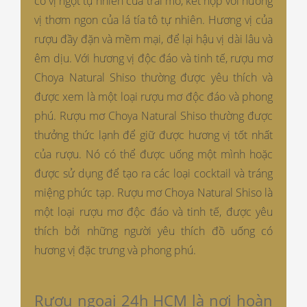
có vị ngọt tự nhiên của trái mơ, kết hợp với hương
vị thơm ngon của lá tía tô tự nhiên. Hương vị của
rượu đầy đặn và mềm mại, để lại hậu vị dài lâu và
êm dịu. Với hương vị độc đáo và tinh tế, rượu mơ
Choya Natural Shiso thường được yêu thích và
được xem là một loại rượu mơ độc đáo và phong
phú. Rượu mơ Choya Natural Shiso thường được
thưởng thức lạnh để giữ được hương vị tốt nhất
của rượu. Nó có thể được uống một mình hoặc
được sử dụng để tạo ra các loại cocktail và tráng
miệng phức tạp. Rượu mơ Choya Natural Shiso là
một loại rượu mơ độc đáo và tinh tế, được yêu
thích bởi những người yêu thích đồ uống có
hương vị đặc trưng và phong phú.
Rượu ngoại 24h HCM là nơi hoàn