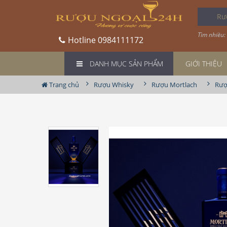
Rượu
Tìm nhiều:
Hotline
0984111172
DANH MỤC SẢN PHẨM
GIỚI THIỆU
Trang chủ
Rượu Whisky
Rượu Mortlach