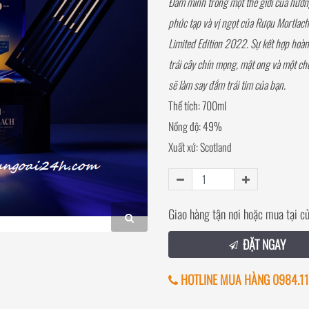
Đắm mình trong một thế giới của hươ
phức tạp và vị ngọt của Rượu Mortlac
Limited Edition 2022. Sự kết hợp hoàn
trái cây chín mọng, mật ong và một chú
sẽ làm say đắm trái tim của bạn.
Thể tích: 700ml
Nồng độ: 49%
Xuất xứ: Scotland
Giao hàng tận nơi hoặc mua tại c
ĐẶT NGAY
HOTLINE MUA HÀNG 0984.11