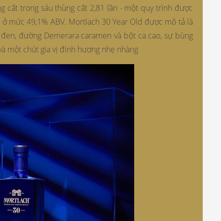
 cất trong sáu thùng cất 2,81 lần - một quy trình được
 ở mức 49,1% ABV. Mortlach 30 Year Old được mô tả là
m đen, đường Demerara caramen và bột ca cao, sự bùng
 và một chút gia vị đinh hương nhẹ nhàng