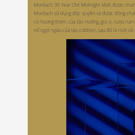
Mortlach 30 Year Old Midnight Malt được chưng
Mortlach sử dụng độc quyền và được đóng chai
có hương thơm của táo nướng, gia vị, rượu ru
nổ ngọt ngào của táo cobbler, sau đó là mứt vả