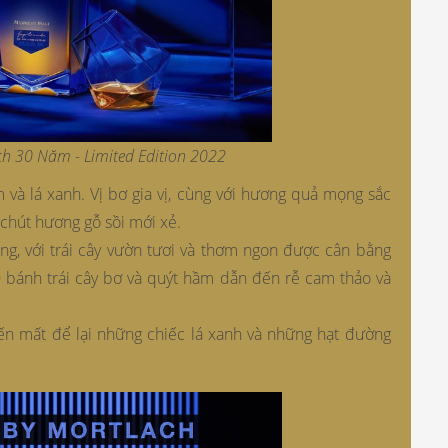
ch 30 Năm - Limited Edition 2022
 và lá xanh. Vị bơ gia vị, cùng với hương quả mọng sắc
chút hương gỗ sồi mới xẻ.
g, với trái cây vườn tươi và thơm ngon được cân bằng
 Ổ bánh trái cây bơ và quýt hầm dẫn đến rễ cam thảo và
ến mất để lại những chiếc lá xanh và những hạt đường