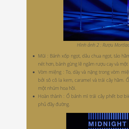
Hình ảnh 2 : Rượu Mortla
Mũi : Bánh xốp ngọt, dâu chua ngọt, táo hầm
nét hơn, bánh gừng lê ngâm rượu cay và một 
Vòm miệng : To, dày và nặng trong vòm miện
bởi sô cô la kem, caramel và trái cây hầm.
một nhúm hoa hồi.
Hoàn thành : Ổ bánh mì trái cây phết bơ bi
phủ đầy đường.