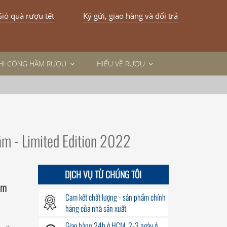
iỏ quà rượu tết
Ký gửi, giao hàng và đổi trả
THI CÔNG HẦM RƯỢU
HIỂU VỀ RƯỢU
m - Limited Edition 2022
DỊCH VỤ TỪ CHÚNG TÔI
ăm
Cam kết chất lượng - sản phẩm chính
hãng của nhà sản xuất
Giao hàng
24h
ở HCM, 2-3 ngày ở