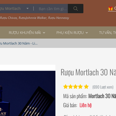
G
 Mortlach
Rượu Chivas
,
RượuJohnnie Walker
,
Rượu Hennessy
RƯỢU KHUYẾN MÃI
PHỤ KIỆN RƯỢU
TƯ VẤN, 
Rượu Mortlach 30 Năm - Limited Edition 2022
Rượu Mortlach 30 Nă
(690 Lượt xem)
Mã sản phẩm:
Mortlach 30 N
Giá bán:
Liên hệ