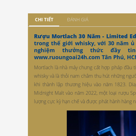
CHI TIẾT
ĐÁNH GIÁ
Rượu Mortlach 30 Năm - Limited Ed
trong thế giới whisky, với 30 năm ủ
nghiệm thưởng thức đầy t
www.ruoungoai24h.com
Tân Phú, H
Mortlach là nhà máy chưng cất hợp pháp đầu ti
whisky và là thỏi nam châm thu hút những ngườ
khi thành lập thương hiệu vào năm 1823. Di
Midnight Malt vào năm 2022, một loại rượu Sp
lượng cực kỳ hạn chế và được phát hành hàng 