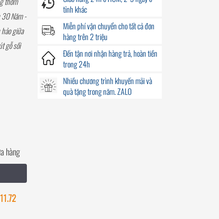
ng thơm
tỉnh khác
h 30 Năm -
Miễn phí vận chuyển
cho tất cả đơn
 hảo giữa
hàng trên 2 triệu
t gỗ sồi
Đến
tận nơi
nhận hàng trả, hoàn tiền
trong
24h
Nhiều chương trình khuyến mãi
và
quà tặng
trong năm. ZALO
ửa hàng
11.72