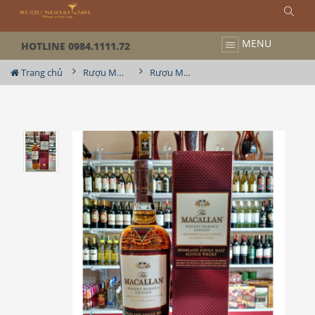
MENU
HOTLINE 0984.1111.72
Trang chủ
Rượu Macallan
Rượu Macallan 1824 Whisky Maker's Edition