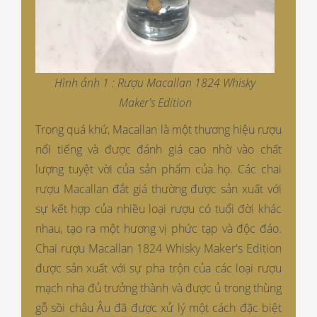
Hình ảnh 1 : Rượu Macallan 1824 Whisky
Maker's Edition
Trong quá khứ, Macallan là một thương hiệu rượu
nổi tiếng và được đánh giá cao nhờ vào chất
lượng tuyệt vời của sản phẩm của họ. Các chai
rượu Macallan đắt giá thường được sản xuất với
sự kết hợp của nhiều loại rượu có tuổi đời khác
nhau, tạo ra một hương vị phức tạp và độc đáo.
Chai rượu Macallan 1824 Whisky Maker's Edition
được sản xuất với sự pha trộn của các loại rượu
mạch nha đủ trưởng thành và được ủ trong thùng
gỗ sồi châu Âu đã được xử lý một cách đặc biệt