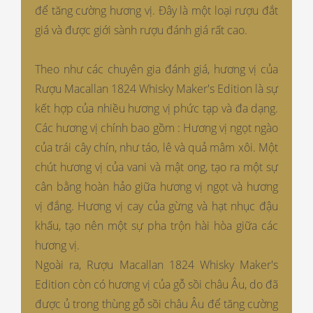
để tăng cường hương vị. Đây là một loại rượu đắt
giá và được giới sành rượu đánh giá rất cao.
Theo như các chuyên gia đánh giá, hương vị của
Rượu Macallan 1824 Whisky Maker's Edition là sự
kết hợp của nhiều hương vị phức tạp và đa dạng.
Các hương vị chính bao gồm : Hương vị ngọt ngào
của trái cây chín, như táo, lê và quả mâm xôi. Một
chút hương vị của vani và mật ong, tạo ra một sự
cân bằng hoàn hảo giữa hương vị ngọt và hương
vị đắng. Hương vị cay của gừng và hạt nhục đậu
khấu, tạo nên một sự pha trộn hài hòa giữa các
hương vị.
Ngoài ra, Rượu Macallan 1824 Whisky Maker's
Edition còn có hương vị của gỗ sồi châu Âu, do đã
được ủ trong thùng gỗ sồi châu Âu để tăng cường