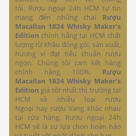
tôi. Rượu ngoại 24h HCM tự tin
mang đến những chai
Rượu
Macallan 1824 Whisky Maker's
Edition
chính hãng tại HCM
chất
lượng từ khâu đóng gói, sản xuất,
hương vị đạt tiêu chuẩn rượu
ngon. Chúng tôi cam kết hàng
chính hãng 100%,
Rượu
Macallan 1824 Whisky Maker's
Edition
giá tốt nhất thị trường tại
HCM và nhiều loại rượu
Ngoại hay rượu Vang khác nhau
tại cửa hàng. Rượu ngoại 24h
HCM sẽ là sự lựa chọn hoàn hảo
và tuyệt vời nhất dành cho bạn.