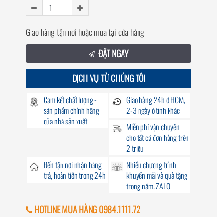
Giao hàng tận nơi hoặc mua tại cửa hàng
ĐẶT NGAY
DỊCH VỤ TỪ CHÚNG TÔI
Cam kết chất lượng -
Giao hàng
24h
ở HCM,
sản phẩm chính hãng
2-3 ngày ở tỉnh khác
của nhà sản xuất
Miễn phí vận chuyển
cho tất cả đơn hàng trên
2 triệu
Đến
tận nơi
nhận hàng
Nhiều chương trình
trả, hoàn tiền trong
24h
khuyến mãi
và quà tặng
trong năm. ZALO
HOTLINE MUA HÀNG 0984.1111.72