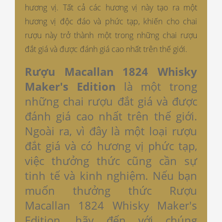
hương vị. Tất cả các hương vị này tạo ra một
hương vị độc đáo và phức tạp, khiến cho chai
rượu này trở thành một trong những chai rượu
đắt giá và được đánh giá cao nhất trên thế giới.
Rượu Macallan 1824 Whisky
Maker's Edition
là một trong
những chai rượu đắt giá và được
đánh giá cao nhất trên thế giới.
Ngoài ra, vì đây là một loại rượu
đắt giá và có hương vị phức tạp,
việc thưởng thức cũng cần sự
tinh tế và kinh nghiệm. Nếu bạn
muốn thưởng thức Rượu
Macallan 1824 Whisky Maker's
Edition, hãy đến với chúng