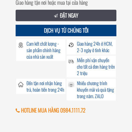
Giao hàng tận nơi hoặc mua tại cửa hàng
ĐẶT NGAY
DỊCH VỤ TỪ CHÚNG TÔI
Cam kết chất lượng -
Giao hàng
24h
ở HCM,
sản phẩm chính hãng
2-3 ngày ở tỉnh khác
của nhà sản xuất
Miễn phí vận chuyển
cho tất cả đơn hàng trên
2 triệu
Đến
tận nơi
nhận hàng
Nhiều chương trình
trả, hoàn tiền trong
24h
khuyến mãi
và quà tặng
trong năm. ZALO
HOTLINE MUA HÀNG 0984.1111.72