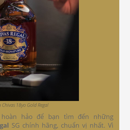
u Chivas 18yo Gold Regal
 hoàn hảo để bạn tìm đến những
gal
SG chính hãng, chuẩn vị nhất. Vì