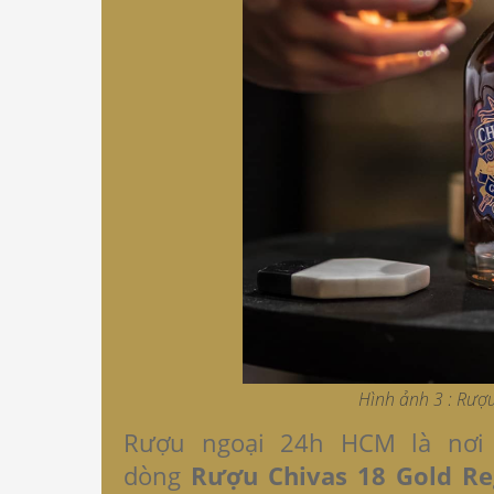
Hình ảnh 3 : Rượ
Rượu ngoại 24h HCM là nơi
dòng
Rượu Chivas 18 Gold Re