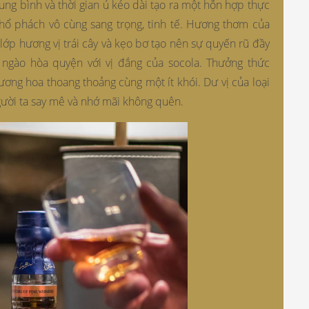
ung bình và thời gian ủ kéo dài tạo ra một hỗn hợp thực
hổ phách vô cùng sang trọng, tinh tế. Hương thơm của
ớp hương vị trái cây và kẹo bơ tạo nên sự quyến rũ đầy
ngào hòa quyện với vị đắng của socola. Thưởng thức
hương hoa thoang thoảng cùng một ít khói. Dư vị của loại
gười ta say mê và nhớ mãi không quên.