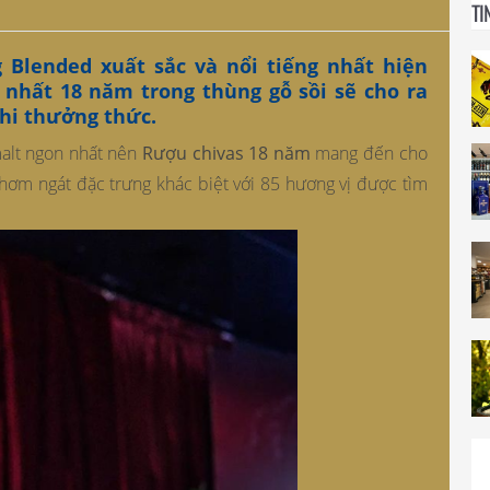
TI
g Blended xuất sắc và nổi tiếng nhất hiện
 nhất 18 năm trong thùng gỗ sồi sẽ cho ra
hi thưởng thức.
malt ngon nhất nên
Rượu chivas 18 năm
mang đến cho
hơm ngát đặc trưng khác biệt với 85 hương vị được tìm