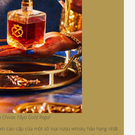
u Chivas 18yo Gold Regal
ăm cao cấp của một số loại rượu whisky hảo hạng nhất