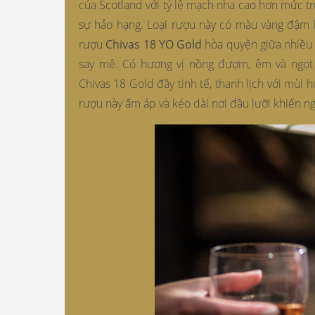
của Scotland với tỷ lệ mạch nha cao hơn mức tr
sự hảo hạng. Loại rượu này có màu vàng đậm 
rượu
Chivas 18 YO Gold
hòa quyện giữa nhiều l
say mê. Có hương vị nồng đượm, êm và ngọt 
Chivas 18 Gold đầy tinh tế, thanh lịch với mùi 
rượu này ấm áp và kéo dài nơi đầu lưỡi khiến n