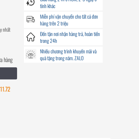
tỉnh khác
Miễn phí vận chuyển
cho tất cả đơn
hàng trên 2 triệu
y nhất
Đến
tận nơi
nhận hàng trả, hoàn tiền
trong
24h
Nhiều chương trình khuyến mãi
và
quà tặng
trong năm. ZALO
ửa hàng
11.72