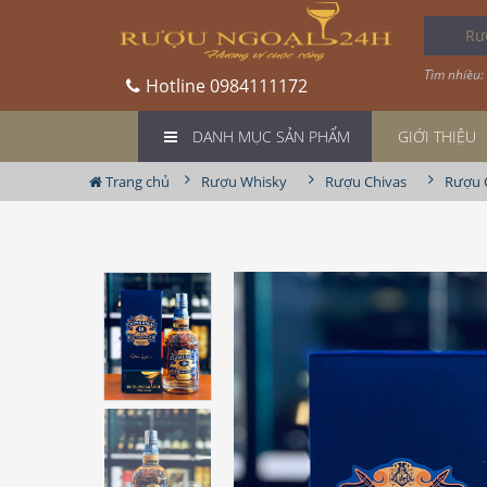
Rượu
Tìm nhiều:
Hotline
0984111172
DANH MỤC SẢN PHẨM
GIỚI THIỆU
Trang chủ
Rượu Whisky
Rượu Chivas
Rượu C