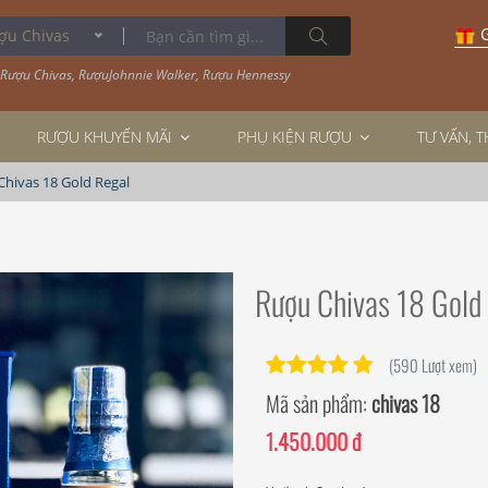
G
 Chivas
Rượu Chivas
,
RượuJohnnie Walker
,
Rượu Hennessy
RƯỢU KHUYẾN MÃI
PHỤ KIỆN RƯỢU
TƯ VẤN, 
hivas 18 Gold Regal
Rượu Chivas 18 Gold
(590 Lượt xem)
Mã sản phẩm:
chivas 18
1.450.000 đ