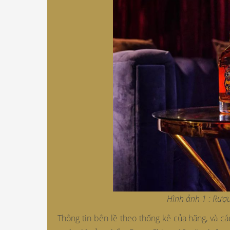
Hình ảnh 1 : Rượ
Thông tin bên lề theo thống kê của hãng, và c