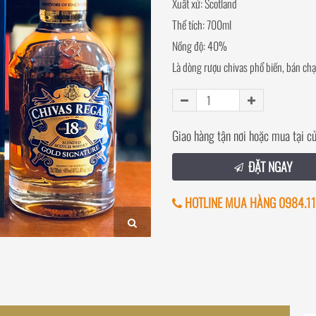
Xuất xứ: Scotland
Thể tích: 700ml
Nồng độ: 40%
Là dòng
rượu chivas
phổ biến, bán chạ
Giao hàng tận nơi hoặc mua tại c
ĐẶT NGAY
HOTLINE MUA HÀNG 0984.11