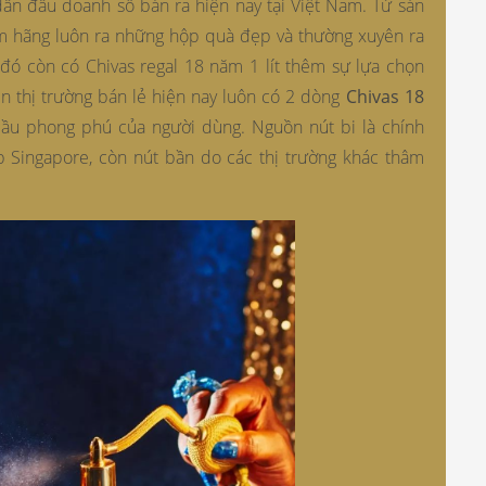
ẫn đầu doanh số bán ra hiện nay tại Việt Nam. Từ sản
ăm hãng luôn ra những hộp quà đẹp và thường xuyên ra
 đó còn có Chivas regal 18 năm 1 lít thêm sự lựa chọn
n thị trường bán lẻ hiện nay luôn có 2 dòng
Chivas 18
ầu phong phú của người dùng. Nguồn nút bi là chính
Singapore, còn nút bần do các thị trường khác thâm