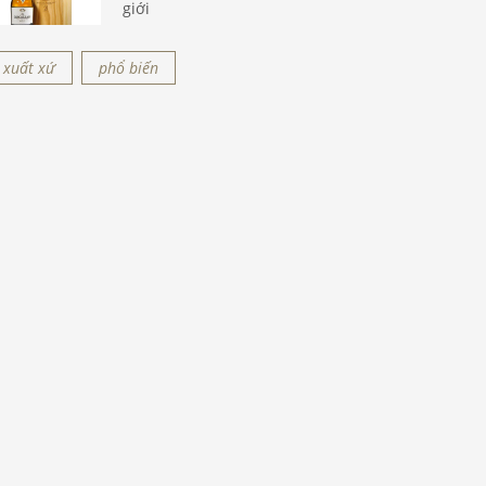
giới
xuất xứ
phổ biến