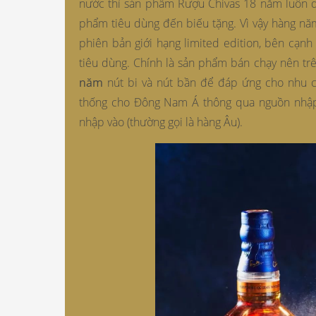
nước thì sản phẩm Rượu Chivas 18 năm luôn d
phẩm tiêu dùng đến biếu tặng. Vì vậy hàng n
phiên bản giới hạng limited edition, bên cạnh
tiêu dùng. Chính là sản phẩm bán chạy nên trê
năm
nút bi và nút bần để đáp ứng cho nhu c
thống cho Đông Nam Á thông qua nguồn nhập 
nhập vào (thường gọi là hàng Âu).