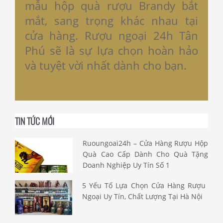
mẫu hộp quà rượu Brandy bắt
mắt, sang trọng khác nhau tại
cửa hàng. Rượu ngoại 24h Tân
Phú sẽ là sự lựa chọn hoàn hảo
và tuyệt vời nhất dành cho bạn.
TIN TỨC MỚI
Ruoungoai24h – Cửa Hàng Rượu Hộp
Quà Cao Cấp Dành Cho Quà Tặng
Doanh Nghiệp Uy Tín Số 1
5 Yếu Tố Lựa Chọn Cửa Hàng Rượu
Ngoại Uy Tín, Chất Lượng Tại Hà Nội