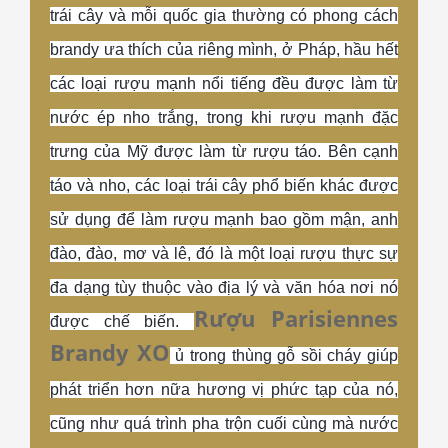
trái cây và mỗi quốc gia thường có phong cách
brandy ưa thích của riêng mình,
ở Pháp, hầu hết
các loại rượu mạnh nổi tiếng đều được làm từ
nước ép nho trắng, trong khi rượu mạnh đặc
trưng của Mỹ được làm từ rượu táo. Bên cạnh
táo và nho, các loại trái cây phổ biến khác được
sử dụng để làm rượu mạnh bao gồm mận, anh
đào, đào, mơ và lê, đó là một loại rượu thực sự
đa dạng tùy thuộc vào địa lý và văn hóa nơi nó
Rượu Parisiennes
được chế biến.
Brandy XO
ủ trong thùng gỗ sồi cháy giúp
phát triển hơn nữa hương vị phức tạp của nó,
cũng như quá trình pha trộn cuối cùng mà nước