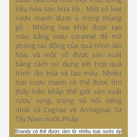
tiêu hóa sau bữa tối . Một số loại
rượu mạnh được ủ trong thùng
gỗ . Những loại khác được tạo
màu bằng màu caramel để mô
phỏng tác động của quá trình lão
hóa, và một số được sản xuất
bằng cách sử dụng kết hợp quá
trình lão hóa và tạo màu. Nhiều
loại rượu mạnh có thể được tìm
thấy trên khắp thế giới sản xuất
rượu vang, trong số nổi tiếng
nhất có Cognac và Armagnac từ
Tây Nam nước Pháp
Brandy có thể được làm từ nhiều loại nước ép