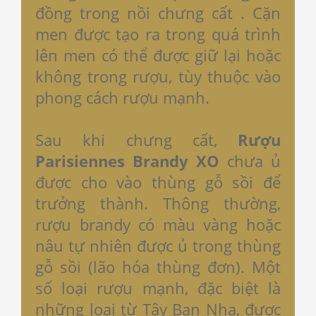
đồng trong nồi chưng cất . Cặn
men được tạo ra trong quá trình
lên men có thể được giữ lại hoặc
không trong rượu, tùy thuộc vào
phong cách rượu mạnh.
Sau khi chưng cất,
Rượu
Parisiennes Brandy XO
chưa ủ
được cho vào thùng gỗ sồi để
trưởng thành. Thông thường,
rượu brandy có màu vàng hoặc
nâu tự nhiên được ủ trong thùng
gỗ sồi (lão hóa thùng đơn). Một
số loại rượu mạnh, đặc biệt là
những loại từ Tây Ban Nha, được