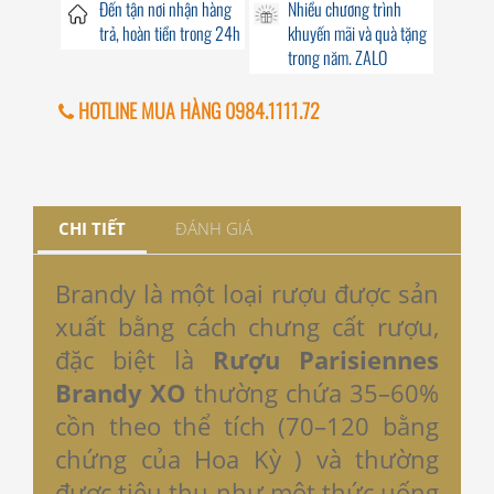
Đến
tận nơi
nhận hàng
Nhiều chương trình
trả, hoàn tiền trong
24h
khuyến mãi
và quà tặng
trong năm. ZALO
HOTLINE MUA HÀNG 0984.1111.72
CHI TIẾT
ĐÁNH GIÁ
Brandy là một loại rượu được sản
xuất bằng cách chưng cất rượu,
đặc biệt là
Rượu Parisiennes
Brandy XO
thường chứa 35–60%
cồn theo thể tích (70–120 bằng
chứng của Hoa Kỳ ) và thường
được tiêu thụ như một thức uống