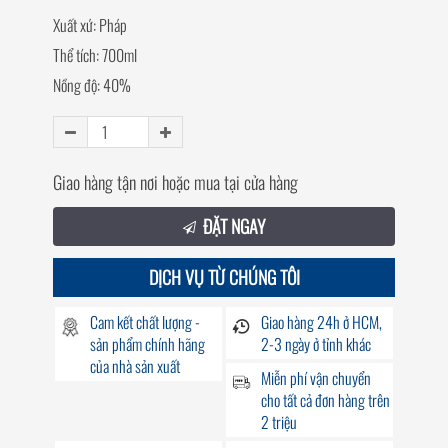
Xuất xứ: Pháp
Thể tích: 700ml
Nồng độ: 40%
Giao hàng tận nơi hoặc mua tại cửa hàng
ĐẶT NGAY
DỊCH VỤ TỪ CHÚNG TÔI
Cam kết chất lượng -
Giao hàng
24h
ở HCM,
sản phẩm chính hãng
2-3 ngày ở tỉnh khác
của nhà sản xuất
Miễn phí vận chuyển
cho tất cả đơn hàng trên
2 triệu