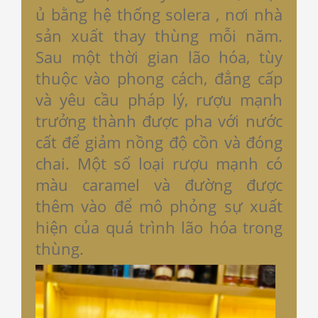
ủ bằng hệ thống solera , nơi nhà
sản xuất thay thùng mỗi năm.
Sau một thời gian lão hóa, tùy
thuộc vào phong cách, đẳng cấp
và yêu cầu pháp lý, rượu mạnh
trưởng thành được pha với nước
cất để giảm nồng độ cồn và đóng
chai. Một số loại rượu mạnh có
màu caramel và đường được
thêm vào để mô phỏng sự xuất
hiện của quá trình lão hóa trong
thùng.