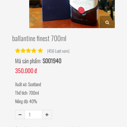
ballantine finest 700ml
(456 Lượt xem)
Mã sản phẩm:
S001940
350.000 đ
Xuất xứ: Scotland
Thể tích: 700ml
Nồng độ: 40%