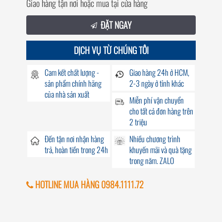
Giao hàng tận nơi hoặc mua tại cửa hàng
ĐẶT NGAY
DỊCH VỤ TỪ CHÚNG TÔI
Cam kết chất lượng -
Giao hàng
24h
ở HCM,
sản phẩm chính hãng
2-3 ngày ở tỉnh khác
của nhà sản xuất
Miễn phí vận chuyển
cho tất cả đơn hàng trên
2 triệu
Đến
tận nơi
nhận hàng
Nhiều chương trình
trả, hoàn tiền trong
24h
khuyến mãi
và quà tặng
trong năm. ZALO
HOTLINE MUA HÀNG 0984.1111.72