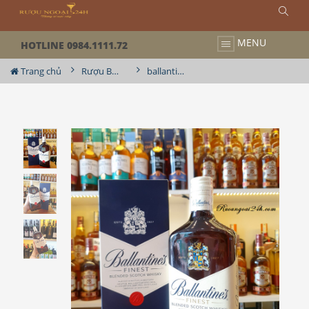
MENU
HOTLINE 0984.1111.72
Trang chủ
Rượu Ballantine's
ballantine finest 700ml