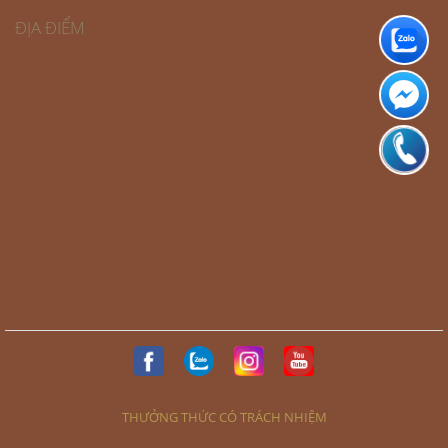
ĐỊA ĐIỂM
THƯỞNG THỨC CÓ TRÁCH NHIỆM