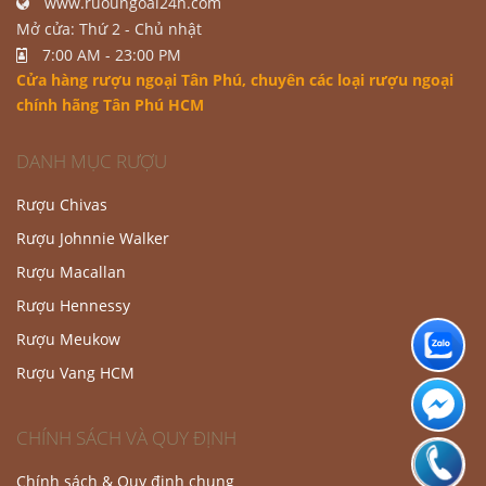
www.ruoungoai24h.com
Mở cửa: Thứ 2 - Chủ nhật
7:00 AM - 23:00 PM
Cửa hàng rượu ngoại Tân Phú
, chuyên các loại rượu ngoại
chính hãng Tân Phú HCM
DANH MỤC RƯỢU
Rượu Chivas
Rượu Johnnie Walker
Rượu Macallan
Rượu Hennessy
Rượu Meukow
Rượu Vang HCM
CHÍNH SÁCH VÀ QUY ĐỊNH
Chính sách & Quy định chung