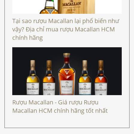
Tại sao rượu Macallan lại phổ biến như
vậy? Địa chỉ mua rượu Macallan HCM
chính hãng
Rượu Macallan - Giá rượu Rượu
Macallan HCM chính hãng tốt nhất