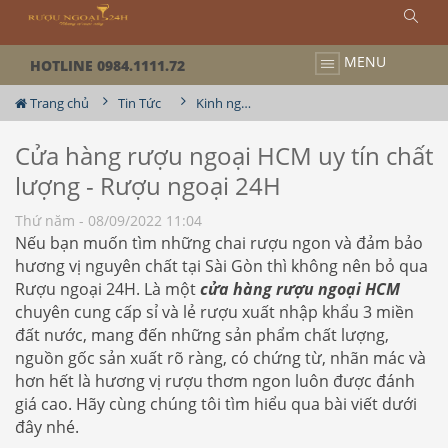
MENU
HOTLINE 0984.1111.72
Trang chủ
Tin Tức
Kinh nghiệm chia sẽ về rượu
Cửa hàng rượu ngoại HCM uy tín chất
lượng - Rượu ngoại 24H
Thứ năm - 08/09/2022 11:04
Nếu bạn muốn tìm những chai rượu ngon và đảm bảo
hương vị nguyên chất tại Sài Gòn thì không nên bỏ qua
Rượu ngoại 24H. Là một
cửa hàng rượu ngoại HCM
chuyên cung cấp sỉ và lẻ rượu xuất nhập khẩu 3 miền
đất nước, mang đến những sản phẩm chất lượng,
nguồn gốc sản xuất rõ ràng, có chứng từ, nhãn mác và
hơn hết là hương vị rượu thơm ngon luôn được đánh
giá cao. Hãy cùng chúng tôi tìm hiểu qua bài viết dưới
đây nhé.